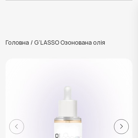
Головна
/
G’LASSO Озонована олія