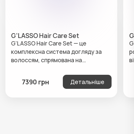
G’LASSO Hair Care Set
G
G’LASSO Hair Care Set — це
G
комплексна система догляду за
р
волоссям, спрямована на
в
зміцнення, відновлення та
р
стимуляцію росту волосся. Набір
п
7390 грн
Детальніше
розроблений для поетапного
о
догляду протягом 4 місяців і
р
поєднує зовнішній та внутрішній
г
вплив для досягнення
максимального результату.