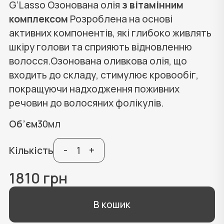
G’Lasso Озонована олія
з вітамінним
комплексом
Розроблена на основі
активних компонентів, які глибоко живлять
шкіру голови та сприяють відновленню
волосся.Озонована оливкова олія, що
входить до складу, стимулює кровообіг,
покращуючи надходження поживних
речовин до волосяних фолікулів.
Об’єм
30мл
Кількість
-
+
1810 грн
В кошик